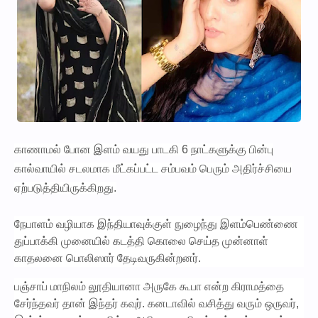
காணாமல் போன இளம் வயது பாடகி 6 நாட்களுக்கு பின்பு
கால்வாயில் சடலமாக மீட்கப்பட்ட சம்பவம் பெரும் அதிர்ச்சியை
ஏற்படுத்தியிருக்கிறது.
நேபாளம் வழியாக இந்தியாவுக்குள் நுழைந்து இளம்பெண்ணை
துப்பாக்கி முனையில் கடத்தி கொலை செய்த முன்னாள்
காதலனை பொலிஸார் தேடிவருகின்றனர்.
பஞ்சாப் மாநிலம் லூதியானா அருகே கூபா என்ற கிராமத்தை
சேர்ந்தவர் தான் இந்தர் கவுர். கனடாவில் வசித்து வரும் ஒருவர்,