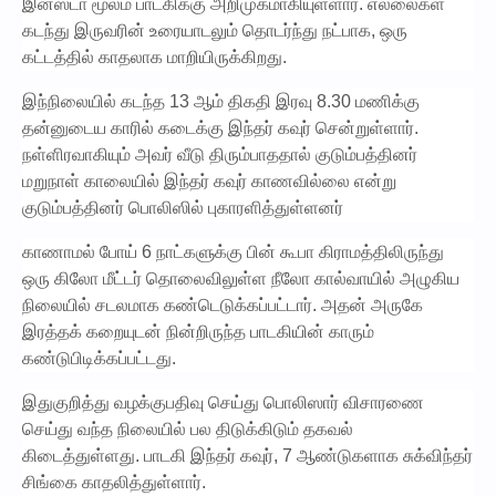
இன்ஸ்டா மூலம் பாடகிக்கு அறிமுகமாகியுள்ளார். எல்லைகள்
கடந்து இருவரின் உரையாடலும் தொடர்ந்து நட்பாக, ஒரு
கட்டத்தில் காதலாக மாறியிருக்கிறது.
இந்நிலையில் கடந்த 13 ஆம் திகதி இரவு 8.30 மணிக்கு
தன்னுடைய காரில் கடைக்கு இந்தர் கவுர் சென்றுள்ளார்.
நள்ளிரவாகியும் அவர் வீடு திரும்பாததால் குடும்பத்தினர்
மறுநாள் காலையில் இந்தர் கவுர் காணவில்லை என்று
குடும்பத்தினர் பொலிஸில் புகாரளித்துள்ளனர்
காணாமல் போய் 6 நாட்களுக்கு பின் கூபா கிராமத்திலிருந்து
ஒரு கிலோ மீட்டர் தொலைவிலுள்ள நீலோ கால்வாயில் அழுகிய
நிலையில் சடலமாக கண்டெடுக்கப்பட்டார். அதன் அருகே
இரத்தக் கறையுடன் நின்றிருந்த பாடகியின் காரும்
கண்டுபிடிக்கப்பட்டது.
இதுகுறித்து வழக்குபதிவு செய்து பொலிஸார் விசாரணை
செய்து வந்த நிலையில் பல திடுக்கிடும் தகவல்
கிடைத்துள்ளது. பாடகி இந்தர் கவுர், 7 ஆண்டுகளாக சுக்விந்தர்
சிங்கை காதலித்துள்ளார்.