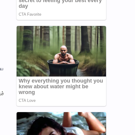
யே
ச்