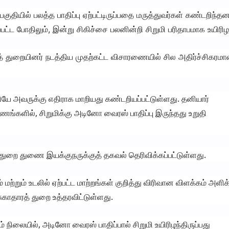
குதியில் பலத்த பாதிப்பு ஏற்பட்டிருப்பதை மருத்துவர்கள் கண்டறிந்தனர
்ட போதிலும், இன்று சிகிச்சை பலனின்றி சிறுமி பரிதாபமாக உயிரிழந
ரத் துறையினர் நடத்திய முதற்கட்ட விசாரணையில் சில அதிர்ச்சிகரம
க்தியே அவருக்கு எதிராக மாறியது கண்டறியப்பட்டுள்ளது. தனியார்
ளில், சிறுமிக்கு அடினோ வைரஸ் பாதிப்பு இருந்தது உறுதி
த் துறை துணை இயக்குநருக்குத் தகவல் தெரிவிக்கப்பட்டுள்ளது.
ற்றும் உடலில் ஏற்பட்ட மாற்றங்கள் குறித்து விரிவான விளக்கம் அளிக
ுகாதாரத் துறை உத்தரவிட்டுள்ளது.
ிலையில், அடினோ வைரஸ் பாதிப்பால் சிறுமி உயிரிழந்திருப்பது