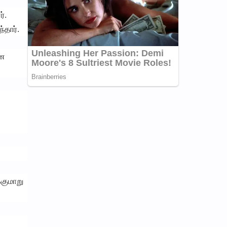
்.
்தார்.
ான
்குமாறு