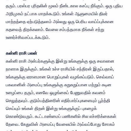
தரும். பரஸ்பர புரிதலின் மூலம் நீண்டகால கசப்பு நீங்கும். ஒரு புதிய
அறிமுகம் நட்பாக மாறக்கூடும். உங்கள் ஆளுமையில் திடீர்
மாற்றத்தை ஏற்படுத்தலாம் அல்லது ஒரு பெரிய வாய்ப்புக்கான
கதவைத் திறக்கலாம். வேலை சம்பந்தமாக நீங்கள் சற்று
உணர்ச்சிவசப்படக்கூடும்.
கன்னி ராசி பலன்
கன்னி ராசி அன்பர்களுக்கு இன்று உங்களுக்கு ஒரு சவாலான
நாளாக இருக்கும். உங்கள் உச்ச ராசியில் சந்திரன் இருப்பதால்,
உங்களுக்கு ஏராளமான பொறுப்புகள் வழங்கப்படும். செவ்வாய்
பகவானின் அமைப்பு உங்களுக்கு சுறுசுறுப்பான மற்றும் கடின
உழைப்பை தரும், எனவே ஒழுங்கைப் பேணுவதில் கவனம்
செலுத்தவும். குடும்பத்தினரின் எதிர்பார்ப்புகளையும் பூர்த்தி
செய்யும் உங்கள் திறன் இன்று உங்களுக்குப் புகழைக்
கொண்டுவரும். கூட்டாண்மைப் பணிகளில் சில எச்சரிக்கைகள்
தேவை. கேதுவின் அமைப்பு வேலையில் அவ்வப்போது சோகம்