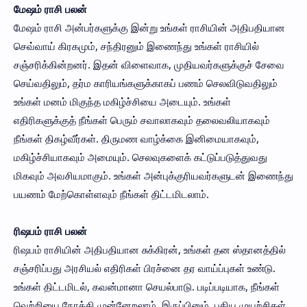
மேஷம் ராசி பலன்
மேஷம் ராசி அன்பர்களுக்கு இன்று உங்கள் ராசியின் அதிபதியான
செவ்வாய் கிரகமும், சந்திரனும் இணைந்து உங்கள் ராசியில்
சஞ்சரிக்கின்றனர். இதன் விளைவாக, முதியவர்களுக்குச் சேவை
செய்வதிலும், தர்ம காரியங்களுக்காகப் பணம் செலவிடுவதிலும்
உங்கள் மனம் மிகுந்த மகிழ்ச்சியை அடையும். உங்கள்
எதிரிகளுக்குத் நீங்கள் பெரும் சவாலாகவும் தலைவலியாகவும்
நீங்கள் திகழ்வீர்கள். திருமண வாழ்க்கை இனிமையாகவும்,
மகிழ்ச்சியாகவும் அமையும். செலவுகளைக் கட்டுப்படுத்துவது
மிகவும் அவசியமாகும். உங்கள் அன்புக்குரியவர்களுடன் இணைந்து
பயணம் மேற்கொள்ளவும் நீங்கள் திட்டமிடலாம்.
ரிஷபம் ராசி பலன்
ரிஷபம் ராசியின் அதிபதியான சுக்கிரன், உங்கள் தன ஸ்தானத்தில்
சஞ்சரிப்பது அரசியல் எதிரிகள் பிரச்னை தர வாய்ப்புகள் உண்டு.
உங்கள் திட்டமிடல், கவன்மானா செயல்பாடு. படிப்படியாக, நீங்கள்
வெற்றியை நோக்கி முன்னேறலாம். இருப்பினும், புதிய முயற்சிகள்