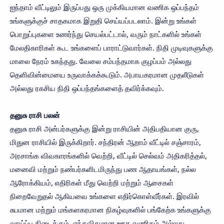
ஐந்தாம் வீட்டிலும் இருப்பது ஒரு முக்கியமான வணிக ஒப்பந்தம்
உங்களுக்குச் சாதகமாக இறுதி செய்யப்படலாம். இன்று உங்கள்
பொறுப்புகளை உணர்ந்து செயல்பட்டால், வரும் நாட்களில் உங்கள்
மேலதிகாரிகள் கூட உங்களைப் பாராட்டுவார்கள். நிதி முடிவுகளுக்கு
மாலை நேரம் உகந்தது. வேலை சம்பந்தமாக குழப்பம் அல்லது
தெளிவின்மையை உருவாக்கக்கூடும். அபாயகரமான முதலீடுகள்
அல்லது ரகசிய நிதி ஒப்பந்தங்களைத் தவிர்க்கவும்.
தனுசு ராசி பலன்
தனுசு ராசி அன்பர்களுக்கு இன்று ராசியின் அதிபதியான குரு,
மிதுன ராசியில் இருக்கிறார். சந்திரன் ஆறாம் வீட்டில் சஞ்சாரம்,
அரசாங்க விவகாரங்களில் வெற்றி, வீட்டில் செல்வம் அதிகரித்தல்,
மனைவி மற்றும் நண்பர்களிடமிருந்து பண ஆதாயங்கள், நல்ல
ஆரோக்கியம், எதிரிகள் மீது வெற்றி மற்றும் ஆசைகள்
நிறைவேறுதல் ஆகியவை உங்களை எதிர்கொள்வீர்கள். இரவில்
சுபமான மற்றும் மங்களகரமான நிகழ்வுகளில் பங்கேற்க உங்களுக்கு
வாய்ப்பு கிடைக்கும். எந்தவிதமான ஊக வணிகம் அல்லது