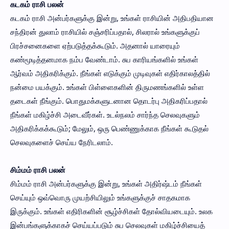
கடகம் ராசி பலன்
கடகம் ராசி அன்பர்களுக்கு இன்று, உங்கள் ராசியின் அதிபதியான
சந்திரன் துலாம் ராசியில் சஞ்சரிப்பதால், சிலரால் உங்களுக்குப்
பிரச்சனைகளை ஏற்படுத்தக்கூடும். அதனால் யாரையும்
கண்மூடித்தனமாக நம்ப வேண்டாம். சுப காரியங்களில் உங்கள்
ஆர்வம் அதிகரிக்கும். நீங்கள் எடுக்கும் முடிவுகள் எதிர்காலத்தில்
நன்மை பயக்கும். உங்கள் பிள்ளைகளின் திருமணங்களில் உள்ள
தடைகள் நீங்கும். பொதுமக்களுடனான தொடர்பு அதிகரிப்பதால்
நீங்கள் மகிழ்ச்சி அடைவீர்கள். உடல்நலம் சார்ந்த செலவுகளும்
அதிகரிக்கக்கூடும்; மேலும், ஒரு பெண்ணுக்காக நீங்கள் கூடுதல்
செலவுகளைச் செய்ய நேரிடலாம்.
சிம்மம் ராசி பலன்
சிம்மம் ராசி அன்பர்களுக்கு இன்று, உங்கள் அதிர்ஷ்டம் நீங்கள்
செய்யும் ஒவ்வொரு முயற்சியிலும் உங்களுக்குச் சாதகமாக
இருக்கும். உங்கள் எதிரிகளின் சூழ்ச்சிகள் தோல்வியடையும். உலக
இன்பங்களுக்காகச் செய்யப்படும் சுப செலவுகள் மகிழ்ச்சியைத்