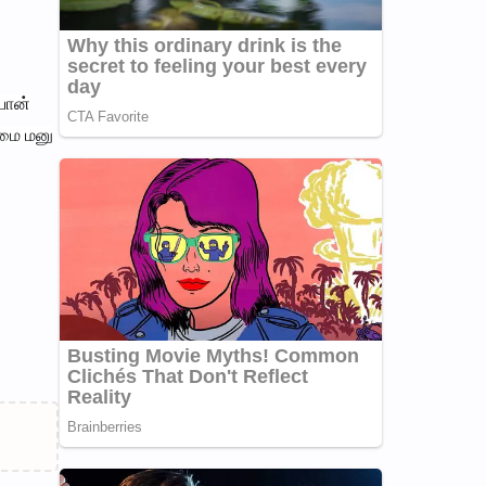
யான்
ிமை மனு