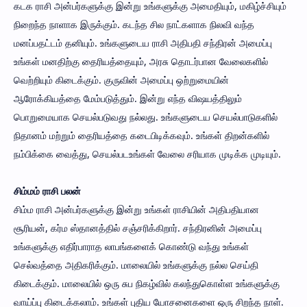
கடக ராசி அன்பர்களுக்கு இன்று உங்களுக்கு அமைதியும், மகிழ்ச்சியும்
நிறைந்த நாளாக இருக்கும். கடந்த சில நாட்களாக நிலவி வந்த
மனப்பதட்டம் தனியும். உங்களுடைய ராசி அதிபதி சந்திரன் அமைப்பு
உங்கள் மனதிற்கு தைரியத்தையும், அரசு தொடர்பான வேலைகளில்
வெற்றியும் கிடைக்கும். குருவின் அமைப்பு ஒற்றுமையின்
ஆரோக்கியத்தை மேம்படுத்தும். இன்று எந்த விஷயத்திலும்
பொறுமையாக செயல்படுவது நல்லது. உங்களுடைய செயல்பாடுகளில்
நிதானம் மற்றும் தைரியத்தை கடைபிடிக்கவும். உங்கள் திறன்களில்
நம்பிக்கை வைத்து, செயல்படஉங்கள் வேலை சரியாக முடிக்க முடியும்.
சிம்மம் ராசி பலன்
சிம்ம ராசி அன்பர்களுக்கு இன்று உங்கள் ராசியின் அதிபதியான
சூரியன், கர்ம ஸ்தானத்தில் சஞ்சரிக்கிறார். சந்திரனின் அமைப்பு
உங்களுக்கு எதிர்பாராத லாபங்களைக் கொண்டு வந்து உங்கள்
செல்வத்தை அதிகரிக்கும். மாலையில் உங்களுக்கு நல்ல செய்தி
கிடைக்கும். மாலையில் ஒரு சுப நிகழ்வில் கலந்துகொள்ள உங்களுக்கு
வாய்ப்பு கிடைக்கலாம். உங்கள் புதிய யோசனைகளை ஒரு சிறந்த நாள்.