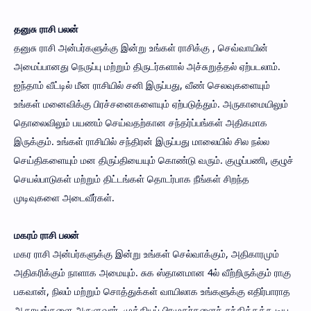
தனுசு ராசி பலன்
தனுசு ராசி அன்பர்களுக்கு இன்று உங்கள் ராசிக்கு , செவ்வாயின்
அமைப்பானது நெருப்பு மற்றும் திருடர்களால் அச்சுறுத்தல் ஏற்படலாம்.
ஐந்தாம் வீட்டில் மீன ராசியில் சனி இருப்பது, வீண் செலவுகளையும்
உங்கள் மனைவிக்கு பிரச்சனைகளையும் ஏற்படுத்தும். அருகாமையிலும்
தொலைவிலும் பயணம் செய்வதற்கான சந்தர்ப்பங்கள் அதிகமாக
இருக்கும். உங்கள் ராசியில் சந்திரன் இருப்பது மாலையில் சில நல்ல
செய்திகளையும் மன திருப்தியையும் கொண்டு வரும். குழுப்பணி, குழுச்
செயல்பாடுகள் மற்றும் திட்டங்கள் தொடர்பாக நீங்கள் சிறந்த
முடிவுகளை அடைவீர்கள்.
மகரம் ராசி பலன்
மகர ராசி அன்பர்களுக்கு இன்று உங்கள் செல்வாக்கும், அதிகாரமும்
அதிகரிக்கும் நாளாக அமையும். சுக ஸ்தானமான 4ல் வீற்றிருக்கும் ராகு
பகவான், நிலம் மற்றும் சொத்துக்கள் வாயிலாக உங்களுக்கு எதிர்பாராத
ஆதாயங்களை அருளுவார். முக்கியப் பிரமுகர்களைச் சந்திக்கக்கூடிய