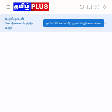
உடனுக்கு உடன்
செய்திகளை அறிந்திட
தமிழ்Plus வாட்ஸ்அப் குரூப்பில் இணையுங்கள்
எமது