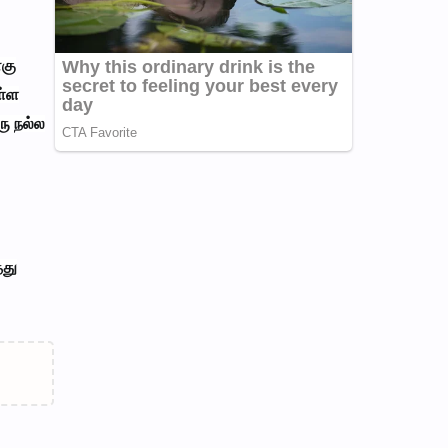
்கு
ள்ள
ு நல்ல
்து