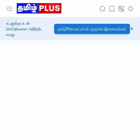
உடனுக்கு உடன்
செய்திகளை அறிந்திட
தமிழ்Plus வாட்ஸ்அப் குரூப்பில் இணையுங்கள்
எமது