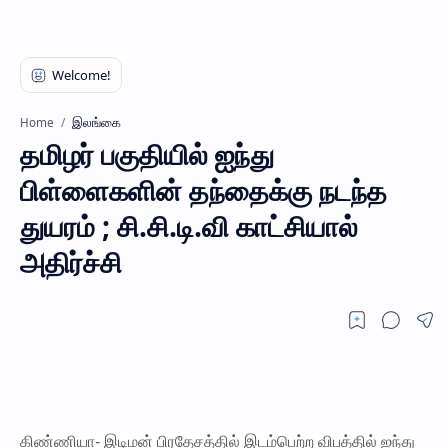
இலங்கை
Home
தமிழர் பகுதியில் ஐந்து
பிள்ளைகளின் தந்தைக்கு நடந்த
துயரம் ; சி.சி.டி.வி காட்சியால்
அதிர்ச்சி
கிண்ணியா- இடிமன் பிரதேசத்தில் இடம்பெற்ற விபத்தில் ஐந்து