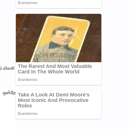
டு விலகி
ு ஒன்றே