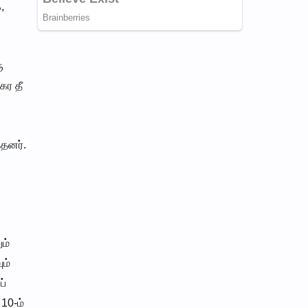
,
ு
கர தீ
ந்தனர்.
ம்
ும்
ப்
10-ம்