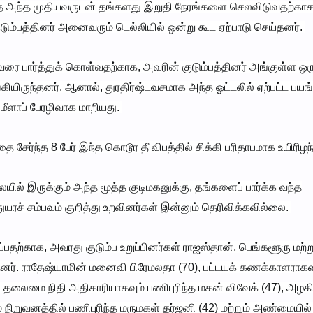
்த அந்த முதியவருடன் தங்களது இறுதி நேரங்களை செலவிடுவதற்காக
டும்பத்தினர் அனைவரும் டெல்லியில் ஒன்று கூட ஏற்பாடு செய்தனர்.
 பார்த்துக் கொள்வதற்காக, அவரின் குடும்பத்தினர் அங்குள்ள ஒர
யிருந்தனர். ஆனால், துரதிர்ஷ்டவசமாக அந்த ஓட்டலில் ஏற்பட்ட பயங்
ு மீளாப் பேரழிவாக மாறியது.
தை சேர்ந்த 8 பேர் இந்த கொடூர தீ விபத்தில் சிக்கி பரிதாபமாக உயிரிழ
ில் இருக்கும் அந்த மூத்த குடிமகனுக்கு, தங்களைப் பார்க்க வந்த
 துயரச் சம்பவம் குறித்து உறவினர்கள் இன்னும் தெரிவிக்கவில்லை.
தற்காக, அவரது குடும்ப உறுப்பினர்கள் ராஜஸ்தான், பெங்களூரு மற்று
ுந்தனர். ராதேஷ்யாமின் மனைவி பிரேமலதா (70), பட்டயக் கணக்காளராகவ
 தலைமை நிதி அதிகாரியாகவும் பணிபுரிந்த மகன் விவேக் (47), அழகி
 நிறுவனத்தில் பணிபுரிந்த மருமகள் தர்ஜனி (42) மற்றும் அண்மையில் 