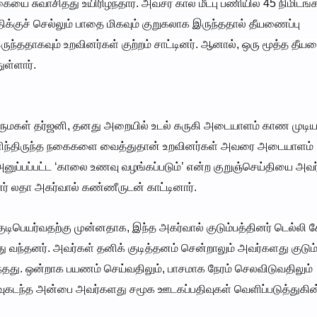
யை சுவாசித்து உயிரிழந்தார். அவசர கால மீட்பு பணியில் 45 நிமிடங
ுதிக்குச் செல்லும் பாதை மிகவும் குறுகலாக இருந்ததால் தீயணைப்பு
ததாகவும் உறவினர்கள் குற்றம் சாட்டினர். ஆனால், ஒரு மூத்த தீயண
ுள்ளார்.
ன் மருமகள் தர்ஜனி, தனது அறையில் உடல் கருகி அடையாளம் காண முடி
 அணிந்திருந்த நகைகளை வைத்துதான் உறவினர்கள் அவரை அடையாளம்
ுப்பப்பட்ட ‘காலை உணவு வழங்கப்படும்’ என்ற குறுஞ்செய்தியை அவர
் லதா அகர்வால் கண்ணீருடன் காட்டினார்.
 குடிபெயர்வதற்கு முன்னதாக, இந்த அகர்வால் குடும்பத்தினர் டெல்லி 
ந்து வந்தனர். அவர்கள் தனிக் குடித்தனம் சென்றாலும் அவர்களது குடும
்தது. ஒன்றாக பயணம் செய்வதிலும், பாசமாக நேரம் செலவிடுவதிலும்
ளவுகடந்த அன்பை அவர்களது சமூக ஊடகப்பதிவுகள் வெளிப்படுத்துகி