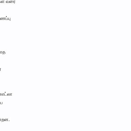
்கள் வரை
ைப்பு
யாத
்
கோட்லா
்ப
ன்றன.