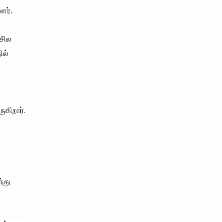
தனர்.
 சில
ில்
ுகிறார்.
்து