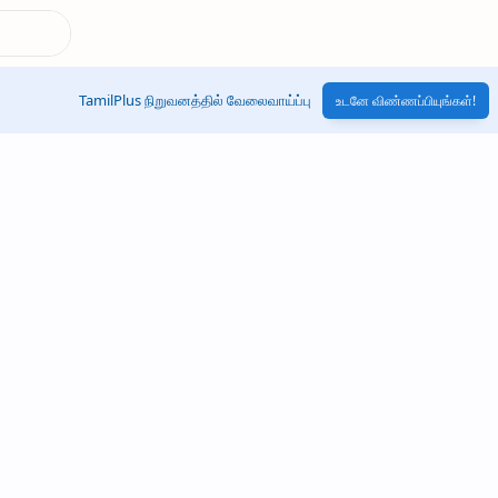
TamilPlus நிறுவனத்தில் வேலைவாய்ப்பு
உடனே விண்ணப்பியுங்கள்!