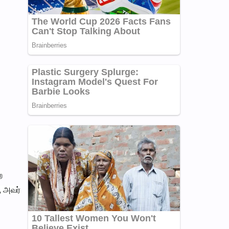
ற
, அவர்