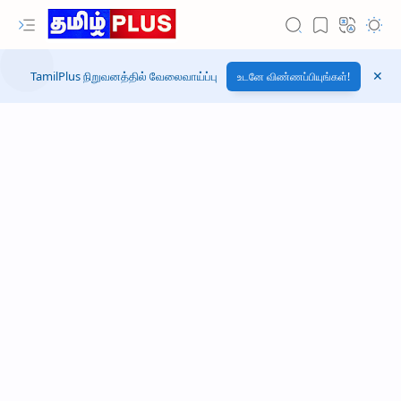
TamilPlus நிறுவனத்தில் வேலைவாய்ப்பு
உடனே விண்ணப்பியுங்கள்!