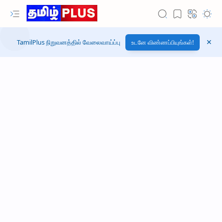
TamilPlus நிறுவனத்தில் வேலைவாய்ப்பு
உடனே விண்ணப்பியுங்கள்!