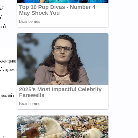
டன்
ட்ட
யர்
சுகாதார
ைச்சரவை
ிணைப்பு