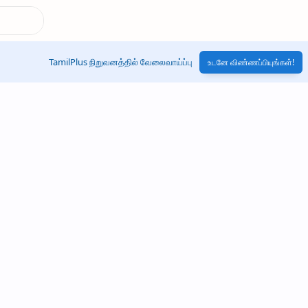
TamilPlus நிறுவனத்தில் வேலைவாய்ப்பு
உடனே விண்ணப்பியுங்கள்!