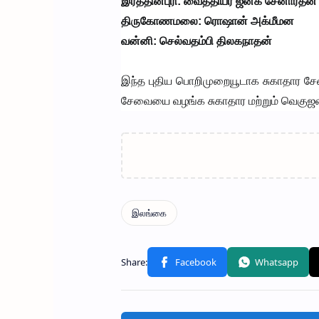
இரத்தினபுரி: வைத்தியர் ஜனக சேனாரத்ன
திருகோணமலை: ரொஷான் அக்மீமன
வன்னி: செல்வதம்பி திலகநாதன்
இந்த புதிய பொறிமுறையூடாக சுகாதார சேவ
சேவையை வழங்க சுகாதார மற்றும் வெகுஜன 