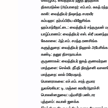
கொழும்பு: வைத்தியர் நஜித் இந்திக்க
திகாமடுல்ல (அம்பாறை): எம்.எம். சுகத் ரத்
காலி: வைத்தியர் நிஷாந்த சமரவீர
கம்பஹா: தர்மப்பிரிய விஜேசிங்க
ஹம்பாந்தோட்டை: வைத்தியர் சந்தருவன் ம
யாழ்ப்பாணம்: வைத்தியர் எஸ். ஸ்ரீ பவனந்த
கேகாலை: ஆர்.எம். சமந்த ரணசிங்க
களுத்துறை: வைத்தியர் நிஹால் அபேசிங்க
கண்டி: தனுர திசாநாயக்க
குருணாகல்: வைத்தியர் ஜகத் குணவர்தன
மாத்தளை: செல்வி. தீப்தி நிரஞ்சனி வசலா
மாத்தறை: லால் பிரேமநாத்
மொனராகலை: எச்.எம். சரத் குமார
நுவரெலியா: டி. மஞ்சுள சுரவீரஆராச்சி
பொலன்னறுவை: பத்மசிறி பண்டார
புத்தளம்: கயான் ஜனக்க