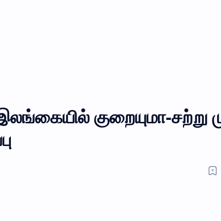
லங்கையில் குறையுமா-சற்று ம
பு