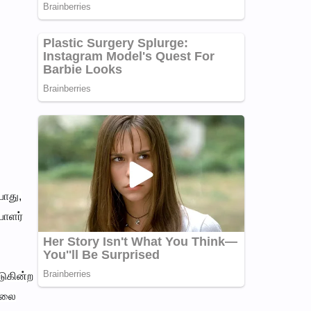
போது,
பாளர்
டுகின்ற
ிலை