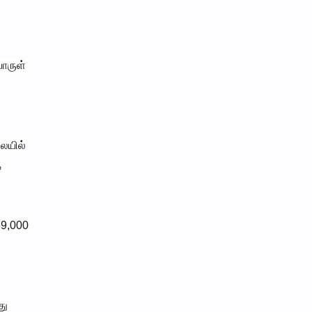
ொருள்
லையில்
த
89,000
து