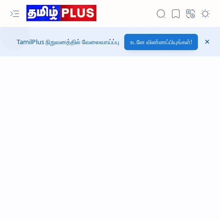
TamilPlus நிறுவனத்தில் வேலைவாய்ப்பு
உடனே விண்ணப்பியுங்கள்!