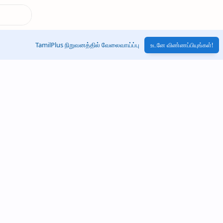
TamilPlus நிறுவனத்தில் வேலைவாய்ப்பு
உடனே விண்ணப்பியுங்கள்!