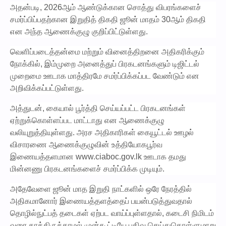
அதன்படி, 2026ஆம் ஆண்டுக்கான சொத்து விபரங்களைச்
சமர்ப்பிப்பதற்கான இறுதித் திகதி ஜூன் மாதம் 30ஆம் திகதி
என அந்த ஆணைக்குழு குறிப்பிட்டுள்ளது.
வெளிப்படைத்தன்மை மற்றும் வினைத்திறனை அதிகரிக்கும்
நோக்கில், இம்முறை அனைத்துப் பிரகடனங்களும் டிஜிட்டல்
முறைமை ஊடாக மாத்திரமே சமர்ப்பிக்கப்பட வேண்டும் என
அறிவிக்கப்பட்டுள்ளது.
அத்துடன், கையால் பூர்த்தி செய்யப்பட்ட பிரகடனங்கள்
ஏற்றுக்கொள்ளப்பட மாட்டாது என ஆணைக்குழு
வலியுறுத்தியுள்ளது. அரச அதிகாரிகள் கையூட்டல் ஊழல்
விசாரணை ஆணைக்குழுவின் உத்தியோகபூர்வ
இணையத்தளமான www.ciaboc.gov.lk ஊடாக தமது
மின்னணு பிரகடனங்களைச் சமர்ப்பிக்க முடியும்.
அதேவேளை ஜூன் மாத இறுதி நாட்களில் ஒரே நேரத்தில்
அதிகமானோர் இணையத்தளத்தைப் பயன்படுத்துவதால்
தொழில்நுட்பத் தடைகள் ஏற்பட வாய்ப்புள்ளதால், கடைசி நிமிடம்
வரை காத்திருக்காமல் முன்கூட்டியே பதிவு செய்துகொள்ளுமாறு