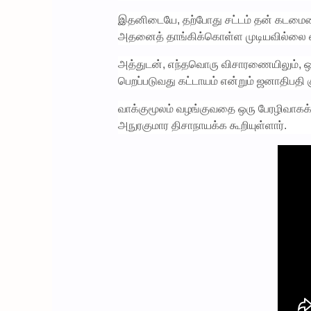
இதனிடையே, தற்போது சட்டம் தன் கடமையை
அதனைத் தாங்கிக்கொள்ள முடியவில்லை என்று
அத்துடன், எந்தவொரு விசாரணையிலும், ஒருவர
பெறப்படுவது கட்டாயம் என்றும் ஜனாதிபதி குற
வாக்குமூலம் வழங்குவதை ஒரு பேரழிவாகக்
அநுரகுமார திசாநாயக்க கூறியுள்ளார்.