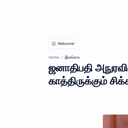
இலங்கை
Home
ஜனாதிபதி அநுரவின்
காத்திருக்கும் சிக்