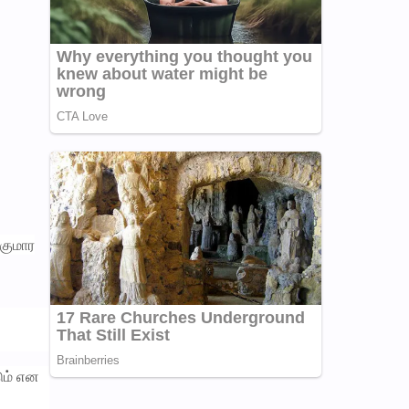
ரகுமார
ும் என