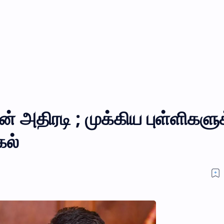
 அதிரடி ; முக்கிய புள்ளிகளுக
கல்