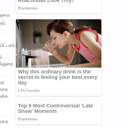
்துறை
ர்.
ிட்டனர்
ி
வல்துறை
ந்த
ன்றை
ாலிக
ன்றை