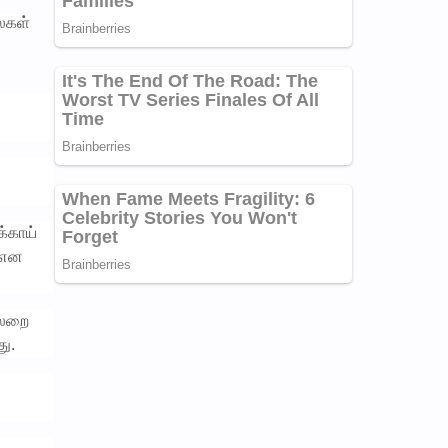
ைகள்
்காய்
0 என
்லறை
ு.