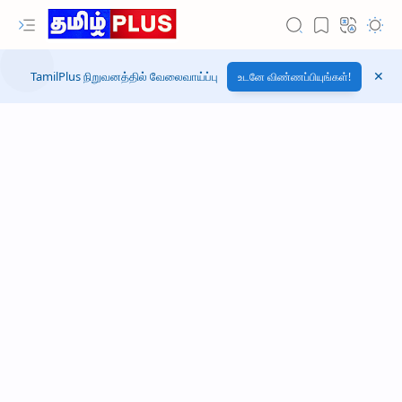
TamilPlus நிறுவனத்தில் வேலைவாய்ப்பு
உடனே விண்ணப்பியுங்கள்!