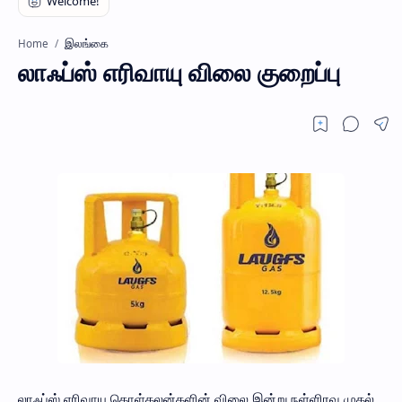
இலங்கை
Home
லாஃப்ஸ் எரிவாயு விலை குறைப்பு
லாஃப்ஸ் எரிவாயு கொள்கலன்களின் விலை இன்று நள்ளிரவு முதல்