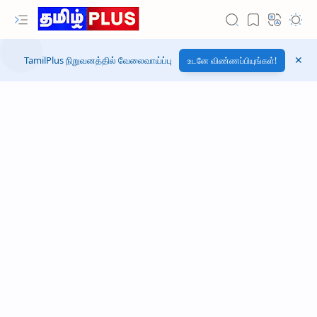
TamilPlus நிறுவனத்தில் வேலைவாய்ப்பு
உடனே விண்ணப்பியுங்கள்!