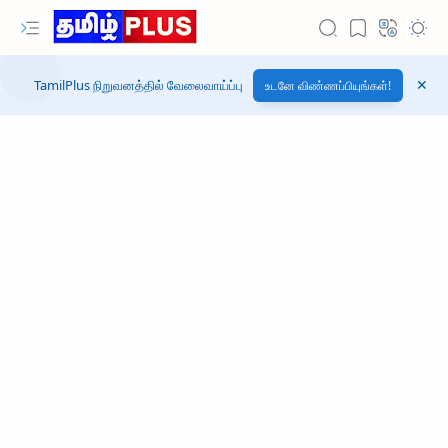
TamilPlus நிறுவனத்தில் வேலைவாய்ப்பு
உடனே விண்ணப்பியுங்கள்!