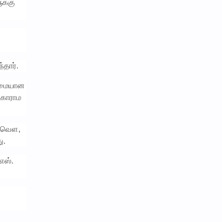
ுக்கு
்தார்.
டுமையான
ுகாராம
ுணுவௌ,
ு.
எஸ்.