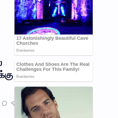
்
க்கு