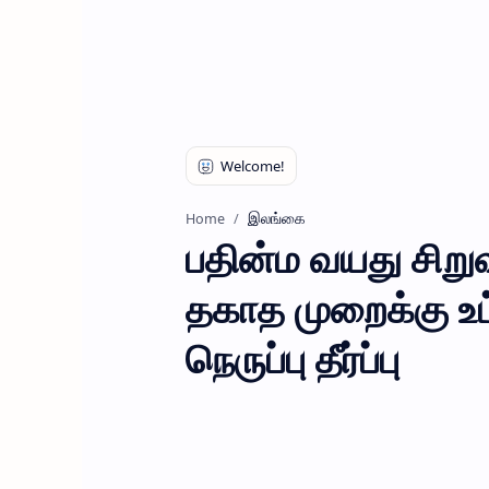
இலங்கை
Home
பதின்ம வயது சிற
தகாத முறைக்கு உட்
நெருப்பு தீர்ப்பு