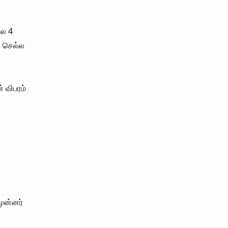
லை 4
் செல்ல
 விபரம்
ுன்னர்