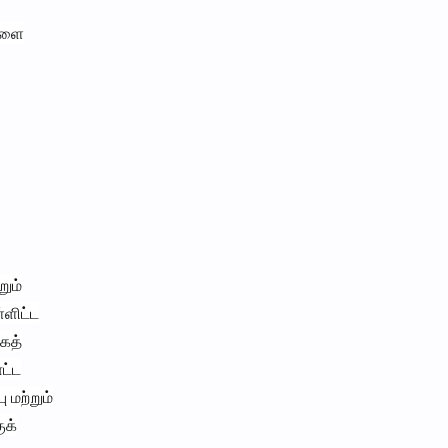
ைகளை
றும்
்ளிட்ட
கத்
ட்ட
 மற்றும்
ுக்