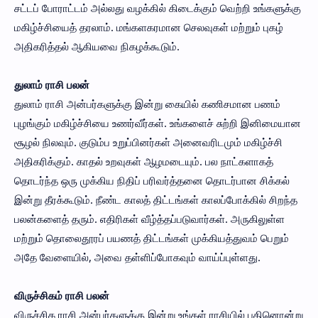
சட்டப் போராட்டம் அல்லது வழக்கில் கிடைக்கும் வெற்றி உங்களுக்கு
மகிழ்ச்சியைத் தரலாம். மங்களகரமான செலவுகள் மற்றும் புகழ்
அதிகரித்தல் ஆகியவை நிகழக்கூடும்.
துலாம் ராசி பலன்
துலாம் ராசி அன்பர்களுக்கு இன்று கையில் கணிசமான பணம்
புழங்கும் மகிழ்ச்சியை உணர்வீர்கள். உங்களைச் சுற்றி இனிமையான
சூழல் நிலவும். குடும்ப உறுப்பினர்கள் அனைவரிடமும் மகிழ்ச்சி
அதிகரிக்கும். காதல் உறவுகள் ஆழமடையும். பல நாட்களாகத்
தொடர்ந்த ஒரு முக்கிய நிதிப் பரிவர்த்தனை தொடர்பான சிக்கல்
இன்று தீரக்கூடும். நீண்ட காலத் திட்டங்கள் காலப்போக்கில் சிறந்த
பலன்களைத் தரும். எதிரிகள் வீழ்த்தப்படுவார்கள். அருகிலுள்ள
மற்றும் தொலைதூரப் பயணத் திட்டங்கள் முக்கியத்துவம் பெறும்
அதே வேளையில், அவை தள்ளிப்போகவும் வாய்ப்புள்ளது.
விருச்சிகம் ராசி பலன்
விருச்சிக ராசி அன்பர்களுக்கு இன்று உங்கள் ராசியில் பதினொன்று