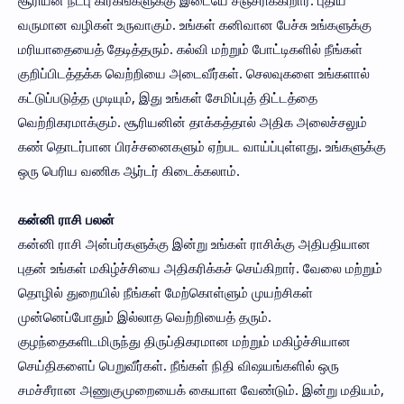
சூரியன் நட்பு கிரகங்களுக்கு இடையே சஞ்சரிக்கிறார். புதிய
வருமான வழிகள் உருவாகும். உங்கள் கனிவான பேச்சு உங்களுக்கு
மரியாதையைத் தேடித்தரும். கல்வி மற்றும் போட்டிகளில் நீங்கள்
குறிப்பிடத்தக்க வெற்றியை அடைவீர்கள். செலவுகளை உங்களால்
கட்டுப்படுத்த முடியும், இது உங்கள் சேமிப்புத் திட்டத்தை
வெற்றிகரமாக்கும். சூரியனின் தாக்கத்தால் அதிக அலைச்சலும்
கண் தொடர்பான பிரச்சனைகளும் ஏற்பட வாய்ப்புள்ளது. உங்களுக்கு
ஒரு பெரிய வணிக ஆர்டர் கிடைக்கலாம்.
கன்னி ராசி பலன்
கன்னி ராசி அன்பர்களுக்கு இன்று உங்கள் ராசிக்கு அதிபதியான
புதன் உங்கள் மகிழ்ச்சியை அதிகரிக்கச் செய்கிறார். வேலை மற்றும்
தொழில் துறையில் நீங்கள் மேற்கொள்ளும் முயற்சிகள்
முன்னெப்போதும் இல்லாத வெற்றியைத் தரும்.
குழந்தைகளிடமிருந்து திருப்திகரமான மற்றும் மகிழ்ச்சியான
செய்திகளைப் பெறுவீர்கள். நீங்கள் நிதி விஷயங்களில் ஒரு
சமச்சீரான அணுகுமுறையைக் கையாள வேண்டும். இன்று மதியம்,