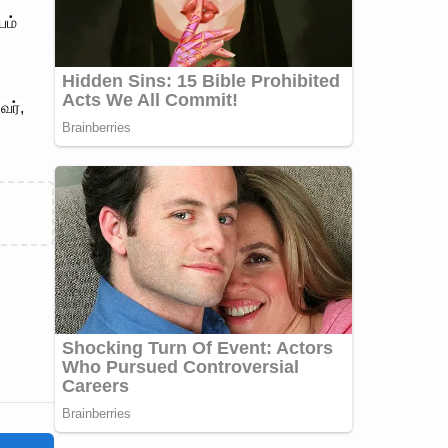
யம்
வர்,