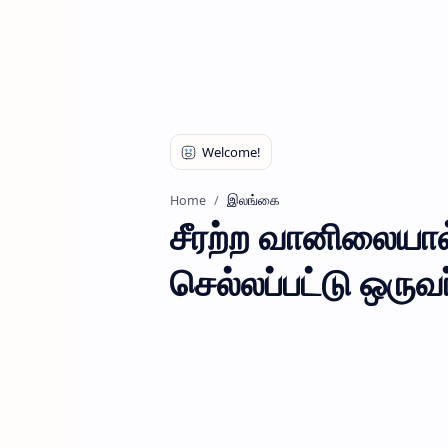
இலங்கை
Home
சீரற்ற வானிலையால
செல்லப்பட்டு ஒருவ