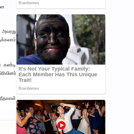
ான
ம் அவரது
ுக்கலாம்
் கண்டி
ரிவினர்
நீதவான்