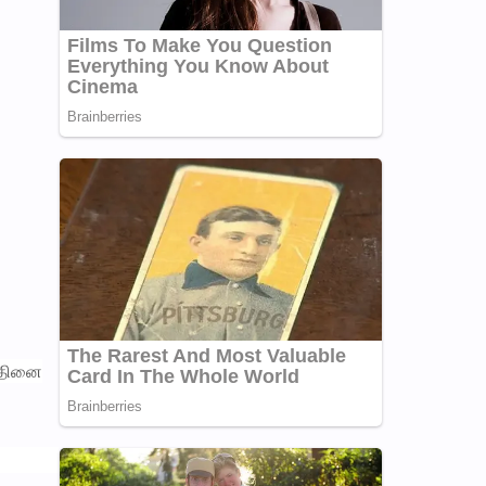
த்தினை