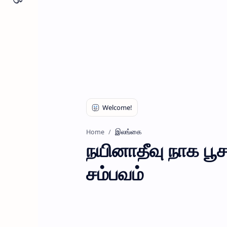
இலங்கை
Home
நயினாதீவு நாக பூ
சம்பவம்