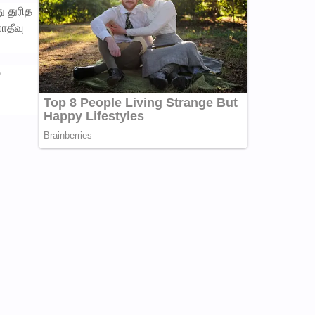
 துரித
ாதீவு
்