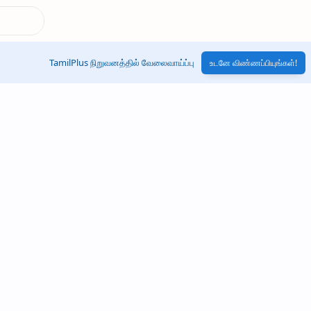
TamilPlus நிறுவனத்தில் வேலைவாய்ப்பு
உடனே விண்ணப்பியுங்கள்!