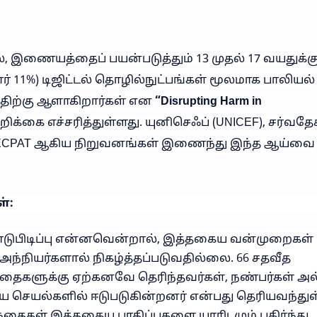
 இணையத்தைப் பயன்படுத்தும் 13 முதல் 17 வயதுக்குட
ார் 11%) டிஜிட்டல் தொழில்நுட்பங்கள் மூலமாக பாலியல்
திற்கு ஆளாகிறார்கள் என
“Disrupting Harm in
ிக்கை எச்சரித்துள்ளது. யுனிசெஃப் (UNICEF), சர்வதே
ம் ECPAT ஆகிய நிறுவனங்கள் இணைந்து இந்த ஆய்வை
்:
ண்டுபிடிப்பு என்னவென்றால், இத்தகைய வன்முறைகள்
 அந்நியர்களால் நிகழ்த்தப்படுவதில்லை. 66 சதவீத
ழந்தைகளுக்கு ஏற்கனவே தெரிந்தவர்கள், நண்பர்கள் அ
ய செயல்களில் ஈடுபடுகின்றனர் என்பது தெரியவந்துள
ந்தைகள் இத்தகைய பாதிப்புகளை யாரிடமும் பகிர்ந்து