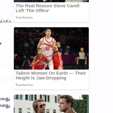
்பட்ட
ச
ல்லது
்ளது.