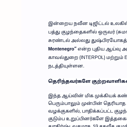
இன்றைய நவீன டிஜிட்டல் உலகில்,
பத்து குழந்தைகளில் ஒருவர் (சும
சுரண்டல் அல்லது துஷ்பிரயோகத்
Montenegro”
என்ற புதிய ஆய்வு அற
காவல்துறை (INTERPOL) மற்று
நடத்தியுள்ளன.
தெரிந்தவர்களே குற்றவாளிகள
இந்த ஆய்வின் மிக முக்கியக் க
பெரும்பாலும் முன்பின் தெரியாத
வழக்குகளில், பாதிக்கப்பட்ட கு
குடும்ப உறுப்பினர்களே இத்தகை
துரதிர்ஷ்டவசமாக, 59 சதவீத குழ