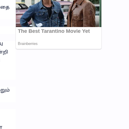
்பதை
AI
்றி
ு
றும்
ை