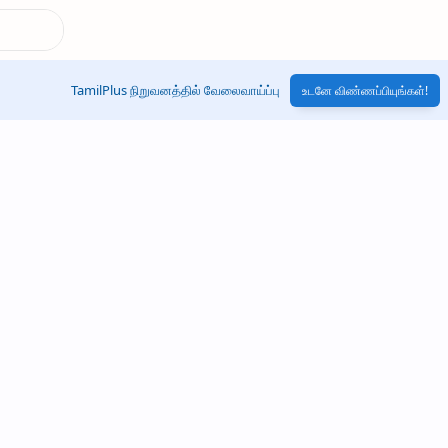
TamilPlus நிறுவனத்தில் வேலைவாய்ப்பு
உடனே விண்ணப்பியுங்கள்!