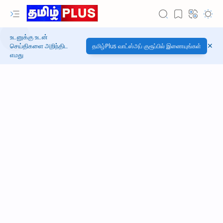
உடனுக்கு உடன்
செய்திகளை அறிந்திட
தமிழ்Plus வாட்ஸ்அப் குரூப்பில் இணையுங்கள்
எமது