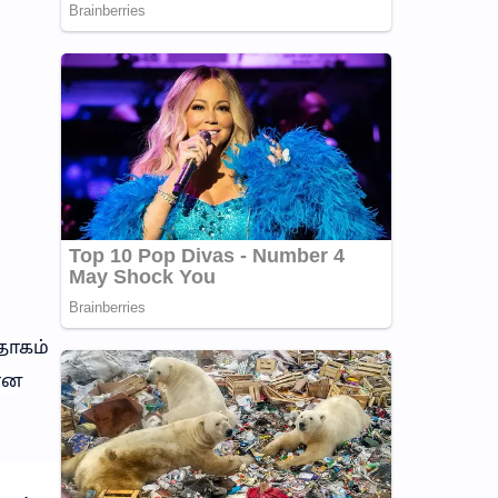
 தாகம்
மான