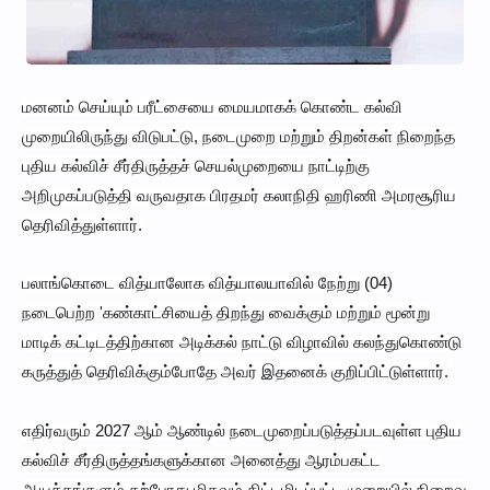
மனனம் செய்யும் பரீட்சையை மையமாகக் கொண்ட கல்வி
முறையிலிருந்து விடுபட்டு, நடைமுறை மற்றும் திறன்கள் நிறைந்த
புதிய கல்விச் சீர்திருத்தச் செயல்முறையை நாட்டிற்கு
அறிமுகப்படுத்தி வருவதாக பிரதமர் கலாநிதி ஹரிணி அமரசூரிய
தெரிவித்துள்ளார்.
பலாங்கொடை வித்யாலோக வித்யாலயாவில் நேற்று (04)
நடைபெற்ற 'கண்காட்சியைத் திறந்து வைக்கும் மற்றும் மூன்று
மாடிக் கட்டிடத்திற்கான அடிக்கல் நாட்டு விழாவில் கலந்துகொண்டு
கருத்துத் தெரிவிக்கும்போதே அவர் இதனைக் குறிப்பிட்டுள்ளார்.
எதிர்வரும் 2027 ஆம் ஆண்டில் நடைமுறைப்படுத்தப்படவுள்ள புதிய
கல்விச் சீர்திருத்தங்களுக்கான அனைத்து ஆரம்பகட்ட
ஆயத்தங்களும் தற்போது மிகவும் திட்டமிடப்பட்ட முறையில் நிறைவு