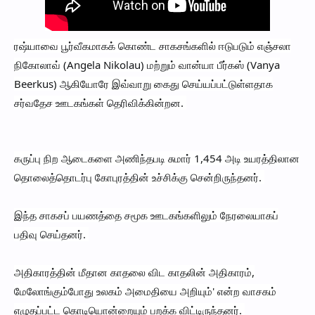
ரஷ்யாவை பூர்வீகமாகக் கொண்ட சாகசங்களில் ஈடுபடும் எஞ்சலா
நிகோலாவ் (Angela Nikolau) மற்றும் வான்யா பீர்கஸ் (Vanya
Beerkus) ஆகியோரே இவ்வாறு கைது செய்யப்பட்டுள்ளதாக
சர்வதேச ஊடகங்கள் தெரிவிக்கின்றன.
கருப்பு நிற ஆடைகளை அணிந்தபடி சுமார் 1,454 அடி உயரத்திலான
தொலைத்தொடர்பு கோபுரத்தின் உச்சிக்கு சென்றிருந்தனர்.
இந்த சாகசப் பயணத்தை சமூக ஊடகங்களிலும் நேரலையாகப்
பதிவு செய்தனர்.
அதிகாரத்தின் மீதான காதலை விட காதலின் அதிகாரம்,
மேலோங்கும்போது உலகம் அமைதியை அறியும்' என்ற வாசகம்
எழுதப்பட்ட கொடியொன்றையும் பறக்க விட்டிருந்தனர்.