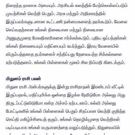
நிறைந்த நாளாக அமையும். அரசியல் களத்தில் மேற்கொள்ளப்படும்
முயற்சிகள் வெற்றி பெறும். அரசு மற்றும் அதிகாரத்தில்
இருப்பவர்களுடனான கூட்டணி நன்மைகளைத் தரக்கூடும். வேலை
செய்வதற்கான உங்கள் நிலையான மற்றும் நிலையான
அணுகுமுறை மேலதிகாரிகளை ஈர்க்கக்கூடும். புதிய ஒப்பந்தங்கள்
உங்கள் நிலையையும் மதிப்பையும் உயர்த்தும். இரவு வேளையில்
விரும்பத்தகாத நபர்களைச் சந்திப்பது தேவையற்ற சிக்கல்களை
ஏற்படுத்தலாம். உங்கள் பிள்ளைகள் மூலம் சில நிம்மதி கிடைக்கும்.
மிதுனம் ராசி பலன்
மிதுன ராசி அன்பர்களுக்கு இன்று ராசிநாதன் இரண்டாம் வீட்டில்
இருப்பதால், மதிப்புமிக்க ஒன்றை இழக்க நேரிடுமோ அல்லது அது
திருடப்பட்டுவிடுமோ என்ற அச்சம் ஏற்படலாம். கல்வி அல்லது
போட்டிகளில் உங்கள் பிள்ளைகள் பெறும் சிறப்பான வெற்றி குறித்த
செய்தி மகிழ்ச்சியைத் தரும். உங்கள் தொழில்முறை வெற்றிகள்
படிப்படியாக உங்கள் வருமானத்தை வலுப்படுத்தும். நிலுவையில்