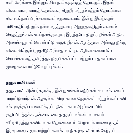
சனி சேர்க்கை இன்னும் சில நாட்களுக்குத் தொடரும். இதன்
விளைவாக, வாயுத் தொல்லை, சிறுநீர் மற்றும் ரத்தம் தொடர்பான
சில உடல்நலப் பிரச்சனைகள் உருவாகலாம். இன்று இவற்றைச்
பரிசோதிப்பதிலும், நல்ல மருத்துவரை அணுகுவதிலும் கவனம்
செலுத்துங்கள். உடல்நலக்குறைவு இருந்தபோதிலும், நீங்கள் அதிக
அலைச்சலுடன் செயல்பட்டு வருகிறீர்கள். ஆபத்தான அல்லது தீங்கு
விளைவிக்கும் (முதலீடு அல்லது உடல் நல ஆலோசனையில்)
செயல்களைத் தவிர்த்து, நிரூபிக்கப்பட்ட மற்றும் பாதுகாப்பான
முறைகளை மட்டுமே நம்புங்கள்.
தனுசு ராசி பலன்
தனுசு ராசி அன்பர்களுக்கு இன்று உங்கள் எதிரிகள் கூட உங்களைப்
பாராட்டுவார்கள். ஆளும் கட்சியுடனான நெருக்கம் மற்றும் கூட்டணி
உங்களுக்குப் பயனளிக்கும். நீண்ட கால அடிப்படையில்
குறிப்பிடத்தக்க நன்மைகளைத் தரும். உங்கள் மாமனார்
வீட்டிலிருந்து கணிசமான தொகையைப் பெறலாம். மாலை முதல்
இரவு வரை சமூக மற்றும் கலாச்சார நிகழ்வுகளில் பங்கேற்கும்