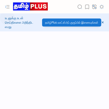
உடனுக்கு உடன்
செய்திகளை அறிந்திட
தமிழ்Plus வாட்ஸ்அப் குரூப்பில் இணையுங்கள்
எமது