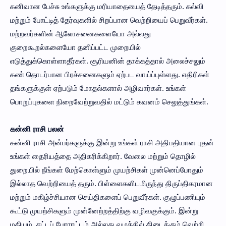
கனிவான பேச்சு உங்களுக்கு மரியாதையைத் தேடித்தரும். கல்வி
மற்றும் போட்டித் தேர்வுகளில் சிறப்பான வெற்றியைப் பெறுவீர்கள்.
மற்றவர்களின் ஆலோசனைகளையோ அல்லது
குறைகூறல்களையோ தனிப்பட்ட முறையில்
எடுத்துக்கொள்ளாதீர்கள். சூரியனின் தாக்கத்தால் அலைச்சலும்
கண் தொடர்பான பிரச்சனைகளும் ஏற்பட வாய்ப்புள்ளது. எதிரிகள்
தங்களுக்குள் ஏற்படும் மோதல்களால் அழிவார்கள். உங்கள்
பொறுப்புகளை நிறைவேற்றுவதில் மட்டும் கவனம் செலுத்துங்கள்.
கன்னி ராசி பலன்
கன்னி ராசி அன்பர்களுக்கு இன்று உங்கள் ராசி அதிபதியான புதன்
உங்கள் தைரியத்தை அதிகரிக்கிறார். வேலை மற்றும் தொழில்
துறையில் நீங்கள் மேற்கொள்ளும் முயற்சிகள் முன்னெப்போதும்
இல்லாத வெற்றியைத் தரும். பிள்ளைகளிடமிருந்து திருப்திகரமான
மற்றும் மகிழ்ச்சியான செய்திகளைப் பெறுவீர்கள். குழுப்பணியும்
கூட்டு முயற்சிகளும் முன்னேற்றத்திற்கு வழிவகுக்கும். இன்று
மதியம், சட்டப் போராட்டம் அல்லது வழக்கில் கிடைக்கும் வெற்றி