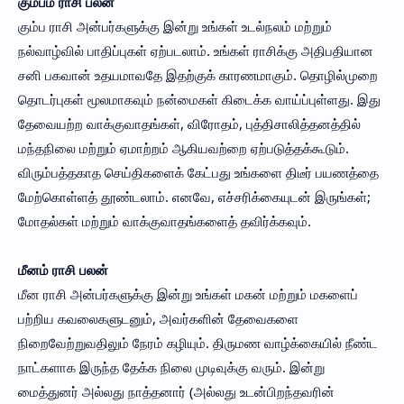
கும்பம் ராசி பலன்
கும்ப ராசி அன்பர்களுக்கு இன்று உங்கள் உடல்நலம் மற்றும்
நல்வாழ்வில் பாதிப்புகள் ஏற்படலாம். உங்கள் ராசிக்கு அதிபதியான
சனி பகவான் உதயமாவதே இதற்குக் காரணமாகும். தொழில்முறை
தொடர்புகள் மூலமாகவும் நன்மைகள் கிடைக்க வாய்ப்புள்ளது. இது
தேவையற்ற வாக்குவாதங்கள், விரோதம், புத்திசாலித்தனத்தில்
மந்தநிலை மற்றும் ஏமாற்றம் ஆகியவற்றை ஏற்படுத்தக்கூடும்.
விரும்பத்தகாத செய்திகளைக் கேட்பது உங்களை திடீர் பயணத்தை
மேற்கொள்ளத் தூண்டலாம். எனவே, எச்சரிக்கையுடன் இருங்கள்;
மோதல்கள் மற்றும் வாக்குவாதங்களைத் தவிர்க்கவும்.
மீனம் ராசி பலன்
மீன ராசி அன்பர்களுக்கு இன்று உங்கள் மகன் மற்றும் மகளைப்
பற்றிய கவலைகளுடனும், அவர்களின் தேவைகளை
நிறைவேற்றுவதிலும் நேரம் கழியும். திருமண வாழ்க்கையில் நீண்ட
நாட்களாக இருந்த தேக்க நிலை முடிவுக்கு வரும். இன்று
மைத்துனர் அல்லது நாத்தனார் (அல்லது உடன்பிறந்தவரின்