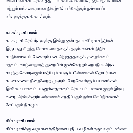
உள்ள பணிகள் அனைத்தும் மாலை வேளையில், ஒரு உற்சாகமான
மற்றும் மங்களகரமான நிகழ்வில் பங்கேற்கும் நல்வாய்ப்பு
உங்களுக்குக் கிடைக்கும்.
கடகம் ராசி பலன்
கடக ராசி அன்பர்களுக்கு இன்று ஒன்பதாம் வீட்டில் சந்திரன்
இருப்பது சிறந்த செல்வ வளத்தைக் தரும். உங்கள் நிதிச்
சமநிலையைப் பேணவும் மன அழுத்தத்தைக் குறைக்கவும்
உதவும். வாழ்வாதாரத் துறையில் முன்னேற்றம் ஏற்படும். அரசு
சார்ந்த கௌரவமும் மதிப்பும் உயரும். பிள்ளைகள் தொடர்பான
கடமைகளை நிறைவேற்ற முடியும். மேற்கொள்ளும் பயணங்கள்
இனிமையாகவும் பயனுள்ளதாகவும் அமையும். மாலை முதல் இரவு
வரை, அன்புக்குரியவர்களைச் சந்திப்பதும் நல்ல செய்திகளைக்
கேட்பதும் நிகழும்.
சிம்ம ராசி பலன்
சிம்ம ராசிக்கு வருமானத்திற்கான புதிய வழிகள் உருவாகும். உங்கள்