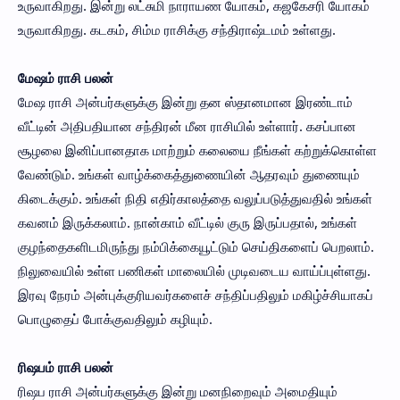
உருவாகிறது. இன்று லட்சுமி நாராயண யோகம், கஜகேசரி யோகம்
உருவாகிறது. கடகம், சிம்ம ராசிக்கு சந்திராஷ்டமம் உள்ளது.
மேஷம் ராசி பலன்
மேஷ ராசி அன்பர்களுக்கு இன்று தன ஸ்தானமான இரண்டாம்
வீட்டின் அதிபதியான சந்திரன் மீன ராசியில் உள்ளார். கசப்பான
சூழலை இனிப்பானதாக மாற்றும் கலையை நீங்கள் கற்றுக்கொள்ள
வேண்டும். உங்கள் வாழ்க்கைத்துணையின் ஆதரவும் துணையும்
கிடைக்கும். உங்கள் நிதி எதிர்காலத்தை வலுப்படுத்துவதில் உங்கள்
கவனம் இருக்கலாம். நான்காம் வீட்டில் குரு இருப்பதால், உங்கள்
குழந்தைகளிடமிருந்து நம்பிக்கையூட்டும் செய்திகளைப் பெறலாம்.
நிலுவையில் உள்ள பணிகள் மாலையில் முடிவடைய வாய்ப்புள்ளது.
இரவு நேரம் அன்புக்குரியவர்களைச் சந்திப்பதிலும் மகிழ்ச்சியாகப்
பொழுதைப் போக்குவதிலும் கழியும்.
ரிஷபம் ராசி பலன்
ரிஷப ராசி அன்பர்களுக்கு இன்று மனநிறைவும் அமைதியும்