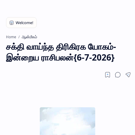
ஆன்மீகம்
Home
சக்தி வாய்ந்த திரிகிரக யோகம்-
இன்றைய ராசிபலன்{6-7-2026}