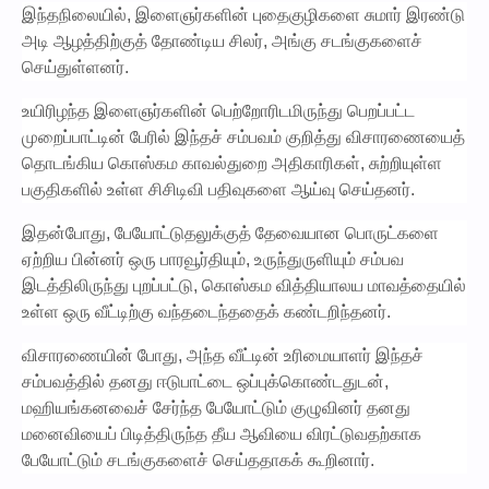
இந்தநிலையில், இளைஞர்களின் புதைகுழிகளை சுமார் இரண்டு
அடி ஆழத்திற்குத் தோண்டிய சிலர், அங்கு சடங்குகளைச்
செய்துள்ளனர்.
உயிரிழந்த இளைஞர்களின் பெற்றோரிடமிருந்து பெறப்பட்ட
முறைப்பாட்டின் பேரில் இந்தச் சம்பவம் குறித்து விசாரணையைத்
தொடங்கிய கொஸ்கம காவல்துறை அதிகாரிகள், சுற்றியுள்ள
பகுதிகளில் உள்ள சிசிடிவி பதிவுகளை ஆய்வு செய்தனர்.
இதன்போது, பேயோட்டுதலுக்குத் தேவையான பொருட்களை
ஏற்றிய பின்னர் ஒரு பாரவூர்தியும், உருந்துருளியும் சம்பவ
இடத்திலிருந்து புறப்பட்டு, கொஸ்கம வித்தியாலய மாவத்தையில்
உள்ள ஒரு வீட்டிற்கு வந்தடைந்ததைக் கண்டறிந்தனர்.
விசாரணையின் போது, அந்த வீட்டின் உரிமையாளர் இந்தச்
சம்பவத்தில் தனது ஈடுபாட்டை ஒப்புக்கொண்டதுடன்,
மஹியங்கனவைச் சேர்ந்த பேயோட்டும் குழுவினர் தனது
மனைவியைப் பிடித்திருந்த தீய ஆவியை விரட்டுவதற்காக
பேயோட்டும் சடங்குகளைச் செய்ததாகக் கூறினார்.