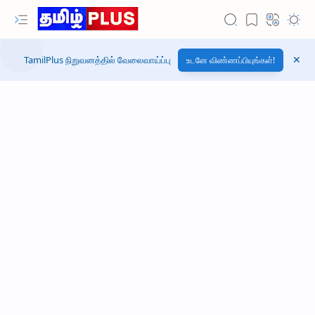
TamilPlus நிறுவனத்தில் வேலைவாய்ப்பு
உடனே விண்ணப்பியுங்கள்!