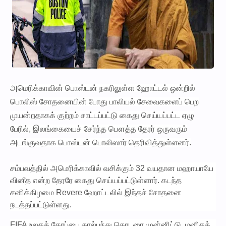
அமெரிக்காவின் பொஸ்டன் நகரிலுள்ள ஹோட்டல் ஒன்றில்
பொலிஸ் சோதனையின் போது பாலியல் சேவைகளைப் பெற
முயன்றதாகக் குற்றம் சாட்டப்பட்டு கைது செய்யப்பட்ட ஏழு
பேரில், இலங்கையைச் சேர்ந்த பௌத்த தேரர் ஒருவரும்
அடங்குவதாக பொஸ்டன் பொலிஸார் தெரிவித்துள்ளனர்.
சம்பவத்தில் அமெரிக்காவில் வசிக்கும் 32 வயதான மஹாயாயே
வினீத என்ற தேரரே கைது செய்யப்பட்டுள்ளார். கடந்த
சனிக்கிழமை Revere ஹோட்டலில் இந்தச் சோதனை
நடத்தப்பட்டுள்ளது.
FIFA உலகக் கோப்பை கால்பந்து தொடரை முன்னிட்டு, மனிதக்