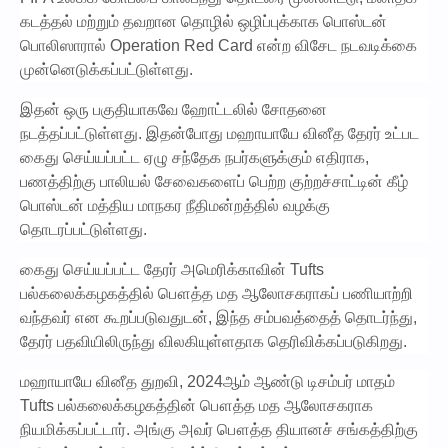
கடத்தல் மற்றும் தவறான தொழில் ஒழிப்புக்காக பொஸ்டன்
பொலிஸாரால் Operation Red Card என்ற விசேட நடவடிக்கை
முன்னெடுக்கப்பட்டுள்ளது.
இதன் ஒரு பகுதியாகவே ஹோட்டலில் சோதனை
நடத்தப்பட்டுள்ளது. இதன்போது மஹாயாயே வினீத தேரர் உட்பட
கைது செய்யப்பட்ட ஏழு சந்தேக நபர்களுக்கும் எதிராக,
பணத்திற்கு பாலியல் சேவைகளைப் பெற்ற குற்றச்சாட்டின் கீழ்
பொஸ்டன் மத்திய மாநகர நீதிமன்றத்தில் வழக்கு
தொடரப்பட்டுள்ளது.
கைது செய்யப்பட்ட தேரர் அமெரிக்காவின் Tufts
பல்கலைக்கழகத்தில் பௌத்த மத ஆலோசகராகப் பணியாற்றி
வந்தவர் என கூறப்படுவதுடன், இந்த சம்பவத்தைத் தொடர்ந்து,
தேரர் பதவியிலிருந்து விலகியுள்ளதாக தெரிவிக்கப்படுகிறது.
மஹாயாயே வினீத துறவி, 2024ஆம் ஆண்டு டிசம்பர் மாதம்
Tufts பல்கலைக்கழகத்தின் பௌத்த மத ஆலோசகராக
நியமிக்கப்பட்டார். அங்கு அவர் பௌத்த தியானச் சங்கத்திற்கு