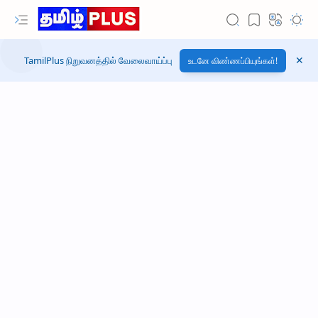
TamilPlus நிறுவனத்தில் வேலைவாய்ப்பு
உடனே விண்ணப்பியுங்கள்!