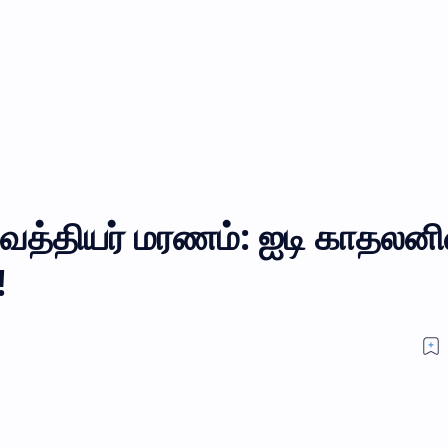
த்தியர் மரணம்: ஐடி காதலனி
!