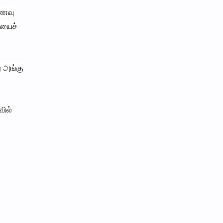
உணவு
ியைச்
ு அங்கு
வில்