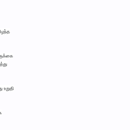
ிழந்த
ருக்கை
த்து
ு உறுதி
க