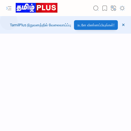
TamilPlus நிறுவனத்தில் வேலைவாய்ப்பு
உடனே விண்ணப்பியுங்கள்!