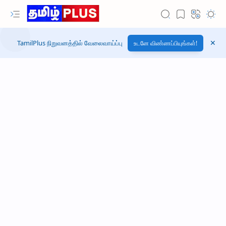
TamilPlus நிறுவனத்தில் வேலைவாய்ப்பு
உடனே விண்ணப்பியுங்கள்!