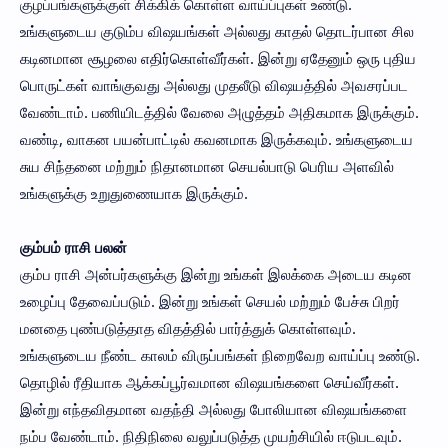
குழப்பங்களுக்குள் சிக்கிக் கொள்ள வாய்ப்புகள் உண்டு.
உங்களுடைய குடும்ப விஷயங்கள் அல்லது காதல் தொடர்பான சில
கடினமான சூழலை எதிர்கொள்வீர்கள். இன்று ஏதேனும் ஒரு புதிய
பொருட்கள் வாங்குவது அல்லது முதலீடு விஷயத்தில் அவசரப்பட
வேண்டாம். பணியிடத்தில் வேலை அழுத்தம் அதிகமாக இருக்கும்.
வண்டி, வாகன பயன்பாட்டில் கவனமாக இருக்கவும். உங்களுடைய
சுய சிந்தனை மற்றும் நிதானமான செயல்பாடு பெரிய அளவில்
உங்களுக்கு உறுதுணையாக இருக்கும்.
கும்பம் ராசி பலன்
கும்ப ராசி அன்பர்களுக்கு இன்று உங்கள் இலக்கை அடைய கடின
உழைப்பு தேவைப்படும். இன்று உங்கள் செயல் மற்றும் பேச்சு பிறர்
மனதை புண்படுத்தாத விதத்தில் பார்த்துக் கொள்ளவும்.
உங்களுடைய நீண்ட காலம் விருப்பங்கள் நிறைவேற வாய்ப்பு உண்டு.
தொழில் ரீதியாக ஆக்கப்பூர்வமான விஷயங்களை செய்வீர்கள்.
இன்று எந்தவிதமான வதந்தி அல்லது போலியான விஷயங்களை
நம்ப வேண்டாம். நிதிநிலை வலுப்படுத்த முயற்சியில் ஈடுபடவும்.