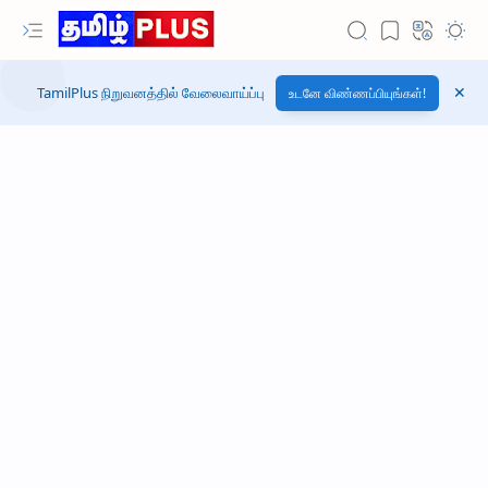
TamilPlus நிறுவனத்தில் வேலைவாய்ப்பு
உடனே விண்ணப்பியுங்கள்!