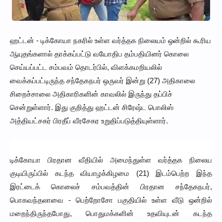
ஹட்டன் - டிக்கோயா நகரில் உள்ள வர்த்தக நிலையம் ஒன்றில் கூரிய
ஆயுதங்களால் தாக்கப்பட்டு வயோதிப தம்பதியினர் கொலை
செய்யப்பட்ட சம்பவம் தொடர்பில், விளக்கமறியலில்
வைக்கப்பட்டிருந்த சந்தேகநபர் ஒருவர் இன்று (27) அதிகாலை
சிறைச்சாலை அதிகாரிகளின் காவலில் இருந்து தப்பிச்
சென்றுள்ளார். இது குறித்து ஹட்டன் சிரேஷ்ட பொலிஸ்
அத்தியட்சகர் பிரதீப் வீரசேகர உறுதிப்படுத்தியுள்ளார்.
டிக்கோயா பிரதான வீதியில் அமைந்துள்ள வர்த்தக நிலைய
குடியிருப்பில் கடந்த வியாழக்கிழமை (21) இடம்பெற்ற இந்த
இரட்டைக் கொலைச் சம்பவத்தின் பிரதான சந்தேகநபர்,
பொகவந்தலாவை - பெற்றோசோ பகுதியில் உள்ள வீடு ஒன்றில்
மறைந்திருந்தபோது, பொதுமக்களின் உதவியுடன் கடந்த