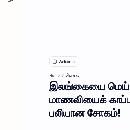
இலங்கை
Home
இலங்கையை மெய் ச
மாணவியைக் காப்பாற
பலியான சோகம்!