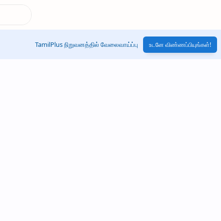
TamilPlus நிறுவனத்தில் வேலைவாய்ப்பு
உடனே விண்ணப்பியுங்கள்!