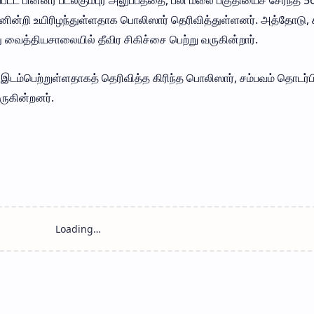
்ட பின்னர் படல்கும்புர அலுப்பத்தை, பீலி மலை பகுதியைச் சேர்ந்த 5
ன்றி உயிரிழந்துள்ளதாக பொலிஸார் தெரிவித்துள்ளனர். அத்தோடு, 
ைத்தியசாலையில் தீவிர சிகிச்சை பெற்று வருகின்றார்.
ம்பெற்றுள்ளதாகத் தெரிவித்த கிரிந்த பொலிஸார், சம்பவம் தொடர்பி
கின்றனர்.