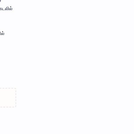
6
கடலில்
ல்