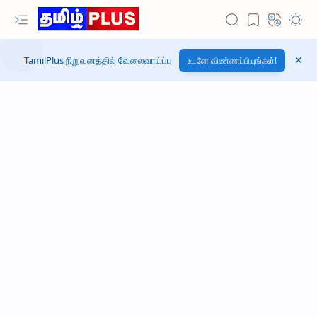
TamilPlus நிறுவனத்தில் வேலைவாய்ப்பு
உடனே விண்ணப்பியுங்கள்!