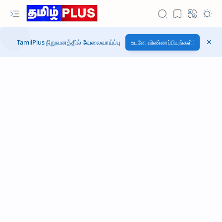
TamilPlus நிறுவனத்தில் வேலைவாய்ப்பு
உடனே விண்ணப்பியுங்கள்!