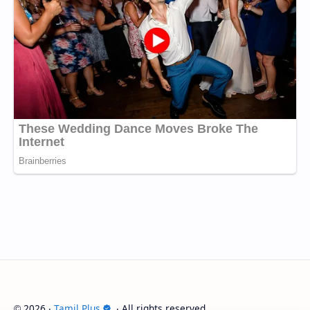
2026
‧
Tamil Plus
‧ All rights reserved.
©