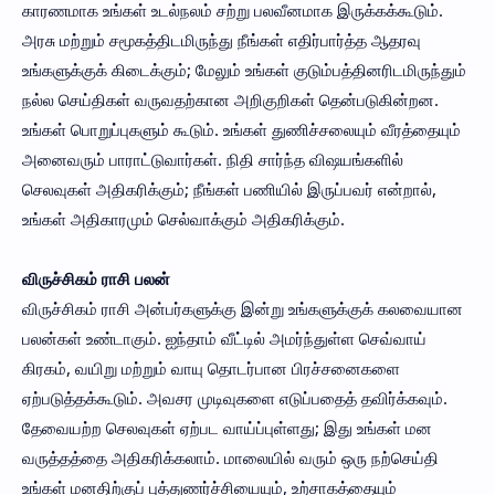
காரணமாக உங்கள் உடல்நலம் சற்று பலவீனமாக இருக்கக்கூடும்.
அரசு மற்றும் சமூகத்திடமிருந்து நீங்கள் எதிர்பார்த்த ஆதரவு
உங்களுக்குக் கிடைக்கும்; மேலும் உங்கள் குடும்பத்தினரிடமிருந்தும்
நல்ல செய்திகள் வருவதற்கான அறிகுறிகள் தென்படுகின்றன.
உங்கள் பொறுப்புகளும் கூடும். உங்கள் துணிச்சலையும் வீரத்தையும்
அனைவரும் பாராட்டுவார்கள். நிதி சார்ந்த விஷயங்களில்
செலவுகள் அதிகரிக்கும்; நீங்கள் பணியில் இருப்பவர் என்றால்,
உங்கள் அதிகாரமும் செல்வாக்கும் அதிகரிக்கும்.
விருச்சிகம் ராசி பலன்
விருச்சிகம் ராசி அன்பர்களுக்கு இன்று உங்களுக்குக் கலவையான
பலன்கள் உண்டாகும். ஐந்தாம் வீட்டில் அமர்ந்துள்ள செவ்வாய்
கிரகம், வயிறு மற்றும் வாயு தொடர்பான பிரச்சனைகளை
ஏற்படுத்தக்கூடும். அவசர முடிவுகளை எடுப்பதைத் தவிர்க்கவும்.
தேவையற்ற செலவுகள் ஏற்பட வாய்ப்புள்ளது; இது உங்கள் மன
வருத்தத்தை அதிகரிக்கலாம். மாலையில் வரும் ஒரு நற்செய்தி
உங்கள் மனதிற்குப் புத்துணர்ச்சியையும், உற்சாகத்தையும்