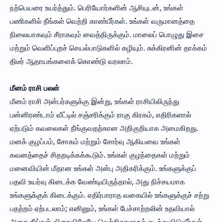
நற்பெயரை உயர்த்தும். பெரியோர்களின் ஆசியுடன், உங்கள்
பணிகளில் நீங்கள் வெற்றி காண்பீர்கள். உங்கள் வருமானத்தை
நிலையாகவும் சீராகவும் வைத்திருக்கும். மாலைப் பொழுது இசை
மற்றும் வெளிப்புறச் செயல்பாடுகளில் கழியும். சுக்கிரனின் தாக்கம்
திடீர் ஆதாயங்களைக் கொண்டு வரலாம்.
மீனம் ராசி பலன்
மீனம் ராசி அன்பர்களுக்கு இன்று, உங்கள் ராசியிலிருந்து
பன்னிரண்டாம் வீட்டில் சஞ்சரிக்கும் ராகு கிரகம், எதிரிகளால்
ஏற்படும் கவலைகள் நீங்குவதற்கான அறிகுறியாக அமைகிறது.
மனக் குழப்பம், சோகம் மற்றும் சோர்வு ஆகியவை உங்கள்
கவனத்தைச் சிதறடிக்கக்கூடும். உங்கள் குழந்தைகள் மற்றும்
மனைவியின் மீதான உங்கள் அன்பு அதிகரிக்கும். உங்களுக்குப்
பதவி உயர்வு கிடைக்க வேண்டியிருந்தால், அது நிச்சயமாக
உங்களுக்குக் கிடைக்கும். எதிர்பாராத வகையில் உங்களுக்குச் சற்று
பதற்றம் ஏற்படலாம்; எனினும், உங்கள் பேச்சாற்றலின் உதவியால்
அதை நீங்கள் விரைவிலேயே வெற்றிகரமாகக் கடந்துவிடுவீர்கள்.