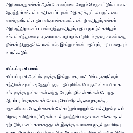
அறிவானது உங்கள் ஆன்மீக உணர்வை மேலும் மெருகூட்டும். மாலை
நேரத்தில் உங்கள் வசதி வாய்ப்புகள் அதிகரிக்கும் பொருட்களை
வாங்குவீர்கள். புதிய விஷயங்களைக் கண்டறிவதிலும், உங்கள்
அறிவுத்திறனைப் பயன்படுத்துவதிலும், புதிய முயற்சிகளிலும்
உங்கள் சிந்தனை முழுமையாக ஈடுபடும். பிறரிடம் குறை காண்பதை
நீங்கள் நிறுத்திக்கொண்டால், இன்று உங்கள் மதிப்பும், மரியாதையும்
உயரக்கூடும்.
சிம்மம் ராசி பலன்
சிம்மம் ராசி அன்பர்களுக்கு இன்று, மகர ராசியில் சஞ்சரிக்கும்
சந்திரன் மூலம், ஏதேனும் ஒரு மதிப்புமிக்க பொருளின் வாயிலாக
உங்களுக்கு நன்மைகள் வந்து சேரும். நீங்கள் உங்கள் சொந்த
ஆடம்பரங்களுக்காகச் செலவு செய்வீர்கள்; ஏழைகளுக்கு
உதவுவீர்கள்; மேலும் உங்கள் பேச்சாற்றல் மற்றும் செயல்திறன் மூலம்
பிறரை எளிதில் ஈர்ப்பீர்கள். உடல் நலத்தில் பாதகமான விளைவுகள்
ஏற்படும், மனம் கலக்கத்துடன் இருக்கும். மாலை முதல் நள்ளிரவு
வரை, நீங்கள் மதம் மற்றும் ஆன்மீகம் சார்ந்த விஷயங்களில் அதிக