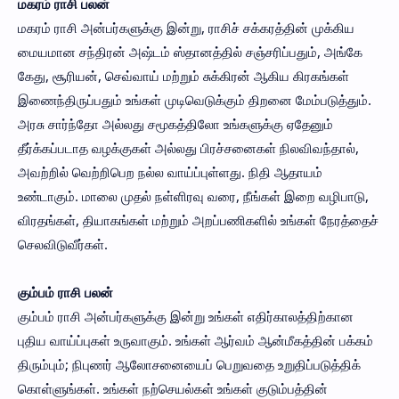
மகரம் ராசி பலன்
மகரம் ராசி அன்பர்களுக்கு இன்று, ராசிச் சக்கரத்தின் முக்கிய
மையமான சந்திரன் அஷ்டம் ஸ்தானத்தில் சஞ்சரிப்பதும், அங்கே
கேது, சூரியன், செவ்வாய் மற்றும் சுக்கிரன் ஆகிய கிரகங்கள்
இணைந்திருப்பதும் உங்கள் முடிவெடுக்கும் திறனை மேம்படுத்தும்.
அரசு சார்ந்தோ அல்லது சமூகத்திலோ உங்களுக்கு ஏதேனும்
தீர்க்கப்படாத வழக்குகள் அல்லது பிரச்சனைகள் நிலவிவந்தால்,
அவற்றில் வெற்றிபெற நல்ல வாய்ப்புள்ளது. நிதி ஆதாயம்
உண்டாகும். மாலை முதல் நள்ளிரவு வரை, நீங்கள் இறை வழிபாடு,
விரதங்கள், தியாகங்கள் மற்றும் அறப்பணிகளில் உங்கள் நேரத்தைச்
செலவிடுவீர்கள்.
கும்பம் ராசி பலன்
கும்பம் ராசி அன்பர்களுக்கு இன்று உங்கள் எதிர்காலத்திற்கான
புதிய வாய்ப்புகள் உருவாகும். உங்கள் ஆர்வம் ஆன்மீகத்தின் பக்கம்
திரும்பும்; நிபுணர் ஆலோசனையைப் பெறுவதை உறுதிப்படுத்திக்
கொள்ளுங்கள். உங்கள் நற்செயல்கள் உங்கள் குடும்பத்தின்