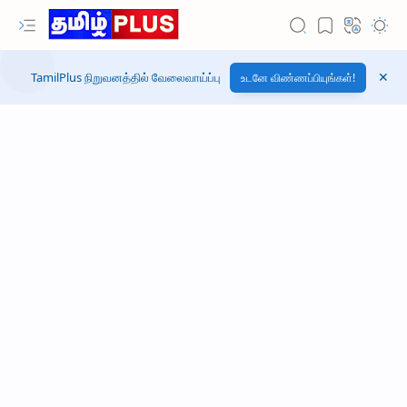
TamilPlus நிறுவனத்தில் வேலைவாய்ப்பு
உடனே விண்ணப்பியுங்கள்!