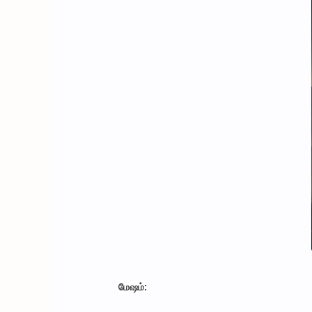
மேஷம்: