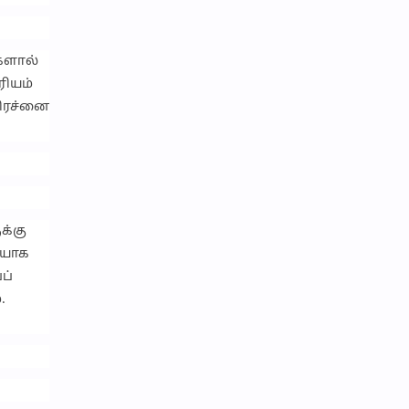
களால்
ரியம்
பிரச்னை
க்கு
ையாக
ப்
.