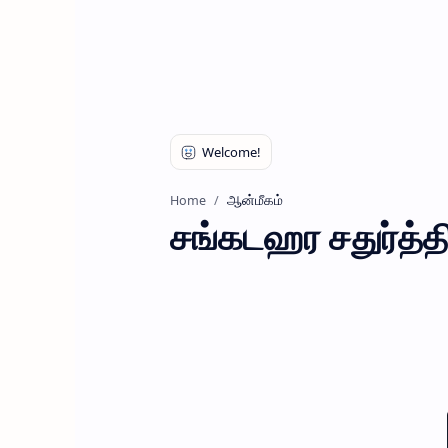
ஆன்மீகம்
Home
சங்கடஹர சதுர்த்