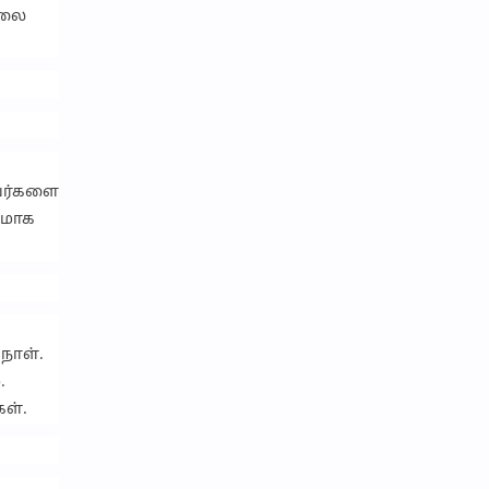
ேலை
வர்களை
லமாக
 நாள்.
.
ள்.