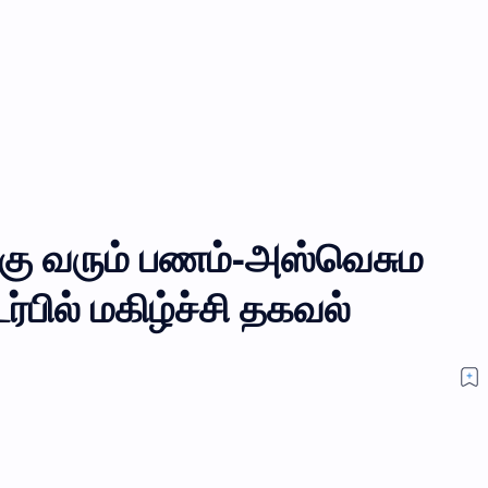
்கு வரும் பணம்-அஸ்வெசும
பில் மகிழ்ச்சி தகவல்